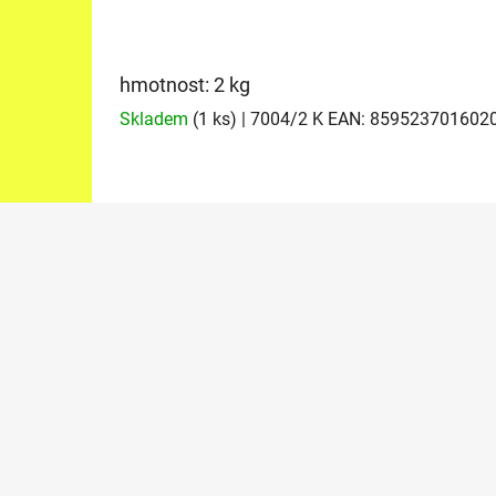
hmotnost: 2 kg
Skladem
(1 ks)
| 7004/2 K
EAN:
859523701602
Z
á
p
a
t
í