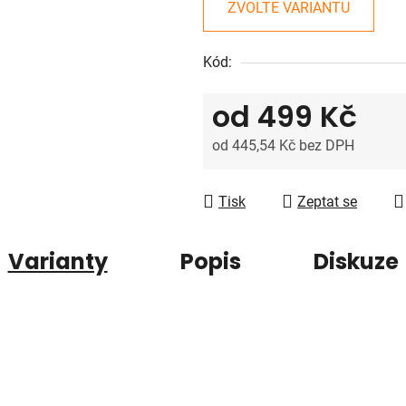
0,0
ZVOLTE VARIANTU
z
5
Kód:
hvězdiček.
od
499 Kč
od
445,54 Kč
bez DPH
Měrná cena:
Tisk
Zeptat se
Varianty
Popis
Diskuze