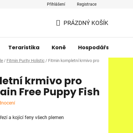
Přihlášení
Registrace
PRÁZDNÝ KOŠÍK
NÁKUPNÍ
KOŠÍK
Teraristika
Koně
Hospodářská zvířa
le
/
Fitmin Purity Holistic
/
Fitmin kompletní krmivo pro
etní krmivo pro
rain Free Puppy Fish
dnocení
řezí a kojící feny všech plemen