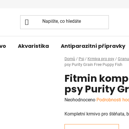
vo
Akvaristika
Antiparazitní přípravky
Domů
/
Psi
/
Krmiva pro psy
/
Granu
psy Purity Grain Free Puppy Fish
Fitmin kompl
psy Purity G
Průměrné
Neohodnoceno
Podrobnosti ho
hodnocení
Kompletní krmivo pro štěňata, b
produktu
je