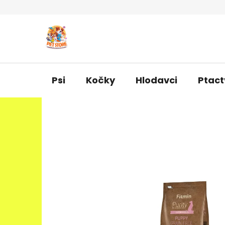
Přejít
na
obsah
Psi
Kočky
Hlodavci
Ptact