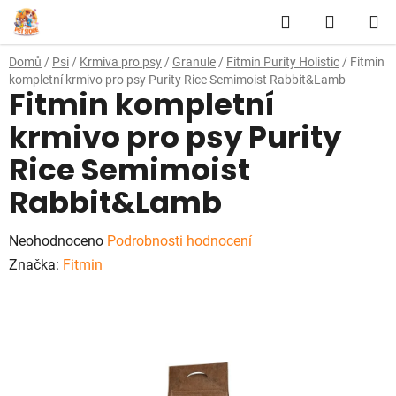
Přejít
Hledat
NÁKUP
na
obsah
KOŠÍK
Domů
/
Psi
/
Krmiva pro psy
/
Granule
/
Fitmin Purity Holistic
/
Fitmin
kompletní krmivo pro psy Purity Rice Semimoist Rabbit&Lamb
Fitmin kompletní
krmivo pro psy Purity
Rice Semimoist
Rabbit&Lamb
Průměrné
Neohodnoceno
Podrobnosti hodnocení
hodnocení
Značka:
Fitmin
produktu
je
0,0
z
5