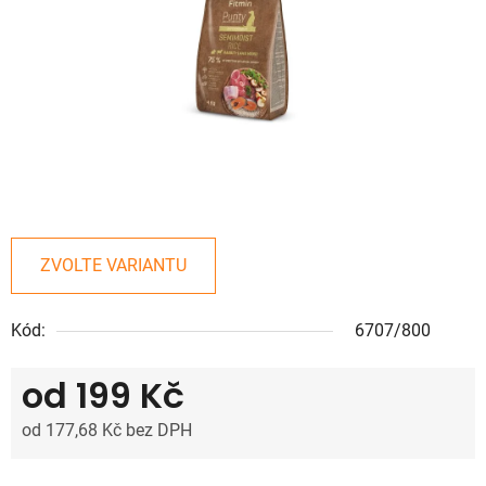
hvězdiček.
ZVOLTE VARIANTU
Kód:
6707/800
od
199 Kč
od
177,68 Kč
bez DPH
Měrná cena: