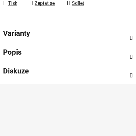
Tisk
Zeptat se
Sdílet
Varianty
Popis
Diskuze
Z
á
p
a
t
í