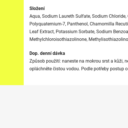
Složení
Aqua, Sodium Laureth Sulfate, Sodium Chloride,
Polyquaternium-7, Panthenol, Chamomilla Recutit
Leaf Extract, Potassium Sorbate, Sodium Benzoat
Methylchloroisothiazolinone, Methylisothiazolinon
Dop. denní dávka
Způsob použití: naneste na mokrou srst a kůži, n
opláchněte čistou vodou. Podle potřeby postup o
Z
á
p
a
t