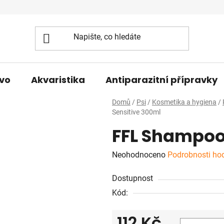
vo
Akvaristika
Antiparazitní přípravky
Domů
/
Psi
/
Kosmetika a hygiena
/
Sensitive 300ml
FFL Shampoo
Průměrné
Neohodnoceno
Podrobnosti ho
hodnocení
Dostupnost
produktu
Kód:
je
0,0
112 Kč
z