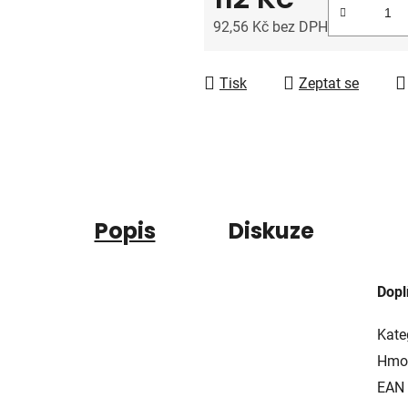
5
92,56 Kč bez DPH
hvězdiček.
Měrná cena:
Tisk
Zeptat se
Popis
Diskuze
Dopl
Kate
Hmo
EAN