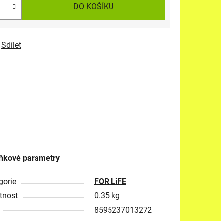
DO KOŠÍKU
Sdílet
ňkové parametry
gorie
FOR LiFE
tnost
0.35 kg
8595237013272