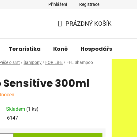
Přihlášení
Registrace
PRÁZDNÝ KOŠÍK
NÁKUPNÍ
KOŠÍK
Teraristika
Koně
Hospodářská zvířa
Péče o srst
/
Šampony
/
FOR LiFE
/
FFL Shampoo
 Sensitive 300ml
dnocení
Skladem
(1 ks)
6147