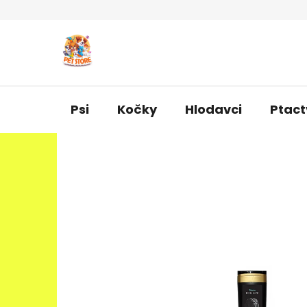
Přejít
na
obsah
Psi
Kočky
Hlodavci
Ptact