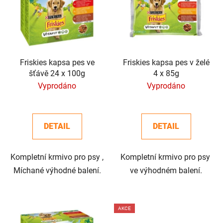
p
o
i
d
s
u
p
k
r
t
o
Friskies kapsa pes ve
Friskies kapsa pes v želé
ů
šťávě 24 x 100g
4 x 85g
d
Vyprodáno
Vyprodáno
u
k
t
DETAIL
DETAIL
ů
Kompletní krmivo pro psy ,
Kompletní krmivo pro psy
Míchané výhodné balení.
ve výhodném balení.
AKCE