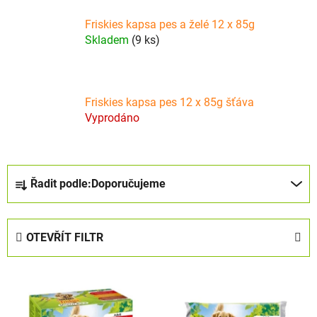
Friskies kapsa pes a želé 12 x 85g
Skladem
(9 ks)
Friskies kapsa pes 12 x 85g šťáva
Vyprodáno
Ř
Řadit podle:
Doporučujeme
a
z
e
OTEVŘÍT FILTR
n
í
V
p
ý
r