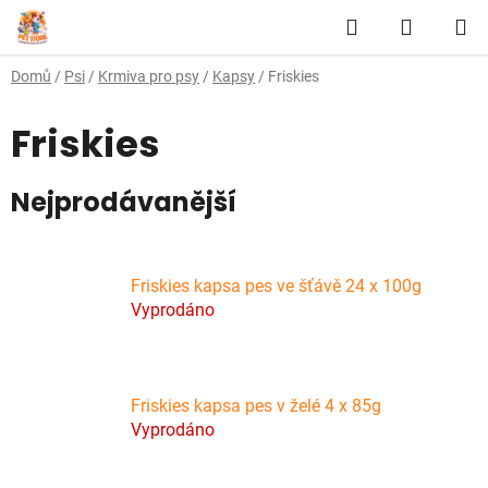
Přejít
Hledat
NÁKUP
na
obsah
KOŠÍK
Domů
/
Psi
/
Krmiva pro psy
/
Kapsy
/
Friskies
Friskies
Nejprodávanější
Friskies kapsa pes ve šťávě 24 x 100g
Vyprodáno
Friskies kapsa pes v želé 4 x 85g
Vyprodáno