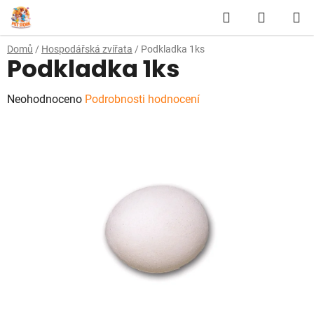
Přejít
Hledat
NÁKUP
na
obsah
KOŠÍK
Domů
/
Hospodářská zvířata
/
Podkladka 1ks
Podkladka 1ks
Průměrné
Neohodnoceno
Podrobnosti hodnocení
hodnocení
produktu
je
0,0
z
5
hvězdiček.