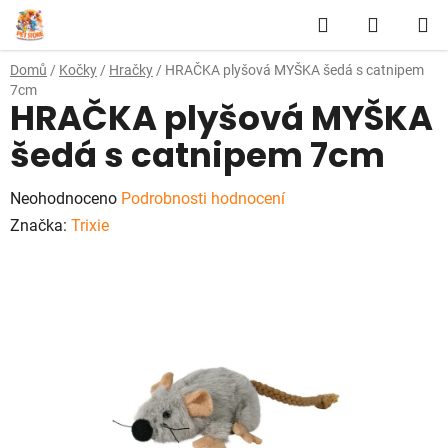
Přejít
Hledat
NÁKUP
na
obsah
KOŠÍK
Domů
/
Kočky
/
Hračky
/
HRAČKA plyšová MYŠKA šedá s catnipem
7cm
HRAČKA plyšová MYŠKA
šedá s catnipem 7cm
Průměrné
Neohodnoceno
Podrobnosti hodnocení
hodnocení
Značka:
Trixie
produktu
je
0,0
z
5
hvězdiček.