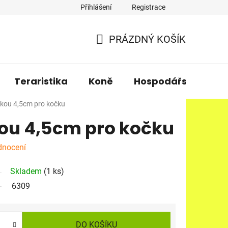
Přihlášení
Registrace
PRÁZDNÝ KOŠÍK
NÁKUPNÍ
KOŠÍK
Teraristika
Koně
Hospodářská zvířa
ičkou 4,5cm pro kočku
kou 4,5cm pro kočku
dnocení
Skladem
(1 ks)
6309
DO KOŠÍKU