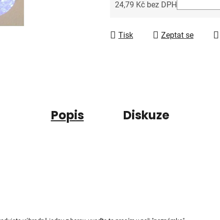
5
24,79 Kč bez DPH
hvězdiček.
Měrná cena:
Tisk
Zeptat se
Popis
Diskuze