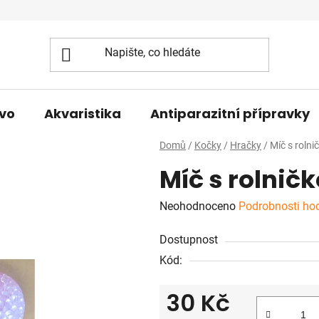
vo
Akvaristika
Antiparazitní přípravky
Domů
/
Kočky
/
Hračky
/
Míč s roln
Míč s rolnič
Průměrné
Neohodnoceno
Podrobnosti ho
hodnocení
Dostupnost
produktu
Kód:
je
0,0
30 Kč
z