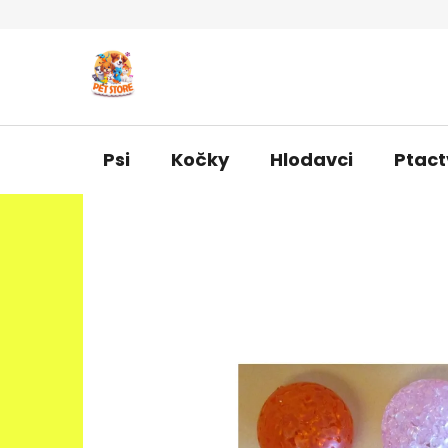
Přejít
na
obsah
Psi
Kočky
Hlodavci
Ptact