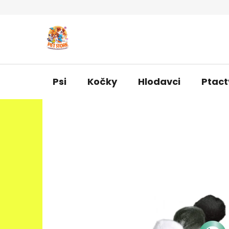
Přejít
na
obsah
Psi
Kočky
Hlodavci
Ptact