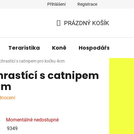
Přihlášení
Registrace
PRÁZDNÝ KOŠÍK
NÁKUPNÍ
KOŠÍK
Teraristika
Koně
Hospodářská zvířa
 chrastící s catnipem pro kočku 4cm
hrastící s catnipem
cm
dnocení
Momentálně nedostupné
9349