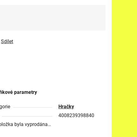
Sdílet
ňkové parametry
gorie
Hračky
4008239398840
oložka byla vyprodána…