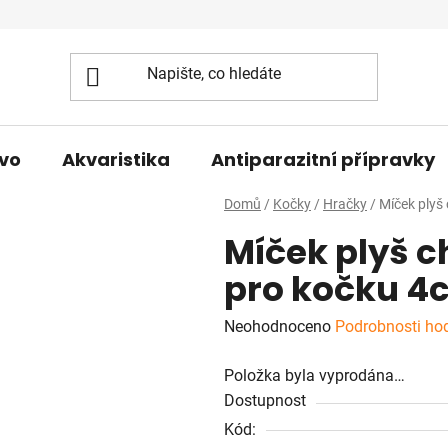
vo
Akvaristika
Antiparazitní přípravky
Domů
/
Kočky
/
Hračky
/
Míček plyš
Míček plyš c
pro kočku 4
Průměrné
Neohodnoceno
Podrobnosti ho
hodnocení
Položka byla vyprodána…
produktu
Dostupnost
je
Kód:
0,0