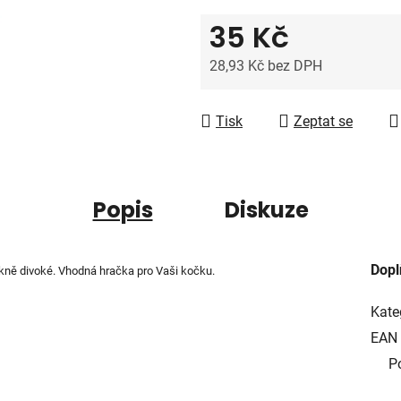
z
35 Kč
5
hvězdiček.
28,93 Kč bez DPH
Měrná cena:
Tisk
Zeptat se
Popis
Diskuze
Dopl
ěkně divoké. Vhodná hračka pro Vaši kočku.
Kate
EAN
P