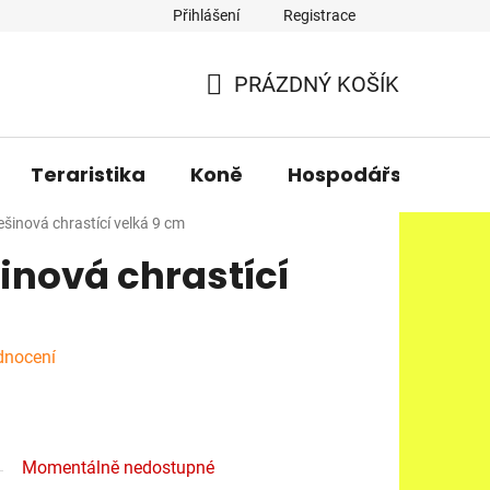
Přihlášení
Registrace
PRÁZDNÝ KOŠÍK
NÁKUPNÍ
KOŠÍK
Teraristika
Koně
Hospodářská zvířa
šinová chrastící velká 9 cm
inová chrastící
dnocení
Momentálně nedostupné