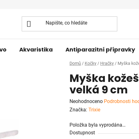
vo
Akvaristika
Antiparazitní přípravky
Domů
/
Kočky
/
Hračky
/
Myška kože
Myška kožeš
velká 9 cm
Průměrné
Neohodnoceno
Podrobnosti ho
hodnocení
Značka:
Trixie
produktu
Položka byla vyprodána…
je
Dostupnost
0,0