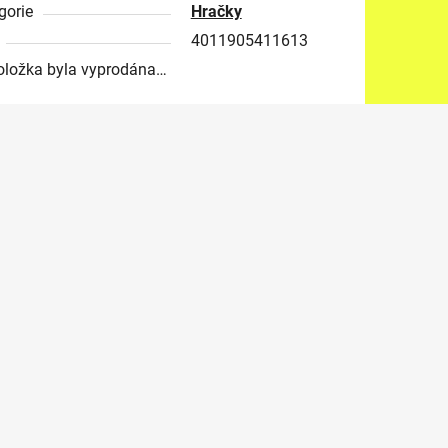
gorie
Hračky
4011905411613
oložka byla vyprodána…