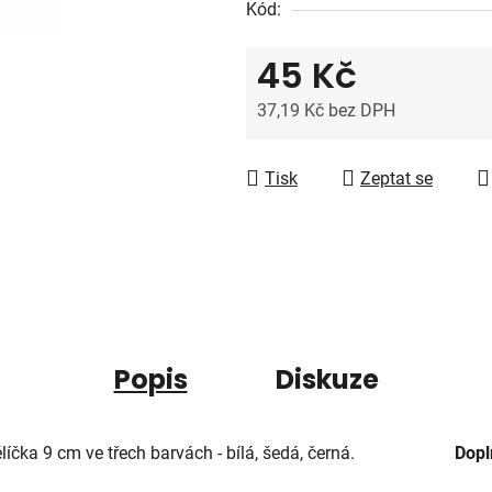
Kód:
z
5
45 Kč
hvězdiček.
37,19 Kč bez DPH
Měrná cena:
Tisk
Zeptat se
Popis
Diskuze
líčka 9 cm ve třech barvách - bílá, šedá, černá.
Dopl