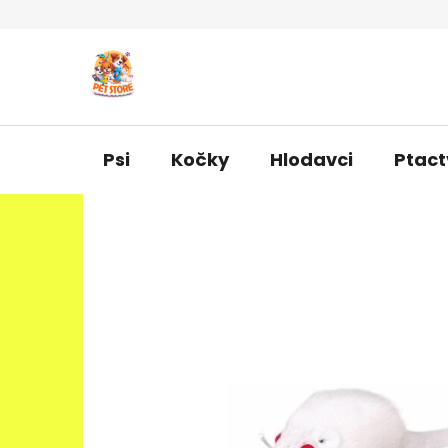
Přejít
na
obsah
Psi
Kočky
Hlodavci
Ptact