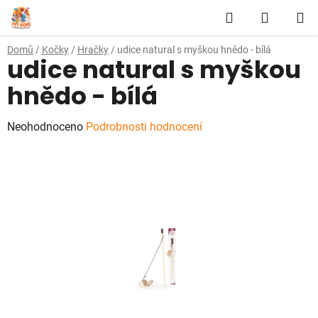
Přejít
Hledat
NÁKUP
na
obsah
KOŠÍK
Domů
/
Kočky
/
Hračky
/
udice natural s myškou hnědo - bílá
udice natural s myškou
hnědo - bílá
Průměrné
Neohodnoceno
Podrobnosti hodnocení
hodnocení
produktu
je
0,0
z
5
hvězdiček.