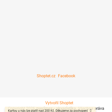
Shoptet.cz
Facebook
Vytvořil Shoptet
Copyright 2026
zverimex - akvaristika
. Všechna práva
Kartou u nás lze platit nad 200 Kč. Děkujeme za pochopení