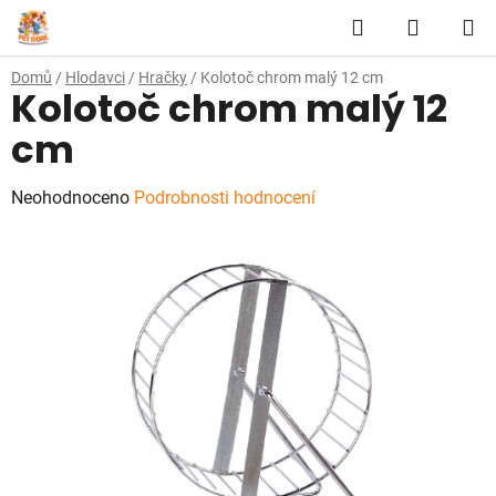
Přejít
Hledat
NÁKUP
na
obsah
KOŠÍK
Domů
/
Hlodavci
/
Hračky
/
Kolotoč chrom malý 12 cm
Kolotoč chrom malý 12
cm
Průměrné
Neohodnoceno
Podrobnosti hodnocení
hodnocení
produktu
je
0,0
z
5
hvězdiček.