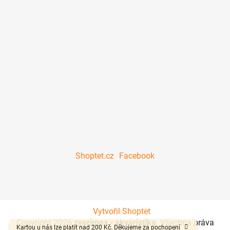
Shoptet.cz
Facebook
Vytvořil Shoptet
Copyright 2026
zverimex - akvaristika
. Všechna práva
Kartou u nás lze platit nad 200 Kč. Děkujeme za pochopení