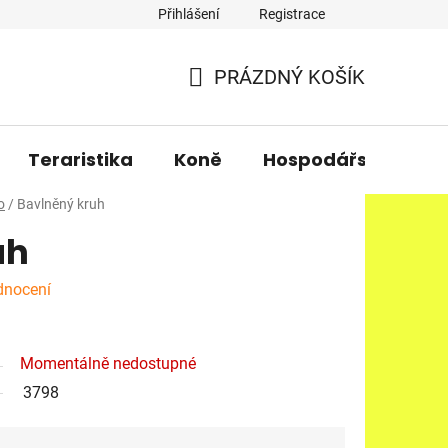
Přihlášení
Registrace
PRÁZDNÝ KOŠÍK
NÁKUPNÍ
KOŠÍK
Teraristika
Koně
Hospodářská zvířa
o
/
Bavlněný kruh
uh
dnocení
Momentálně nedostupné
3798