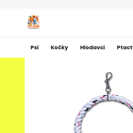
Přejít
na
obsah
Psi
Kočky
Hlodavci
Ptact