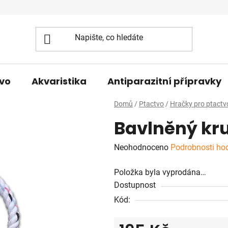
vo
Akvaristika
Antiparazitní přípravky
Domů
/
Ptactvo
/
Hračky pro ptactv
Bavlněný kr
Průměrné
Neohodnoceno
Podrobnosti ho
hodnocení
Položka byla vyprodána…
produktu
Dostupnost
je
Kód:
0,0
z