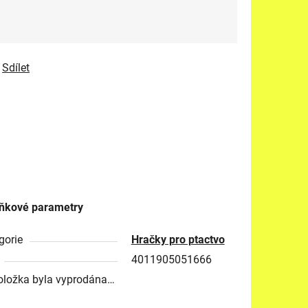
Sdílet
ňkové parametry
gorie
Hračky pro ptactvo
4011905051666
oložka byla vyprodána…