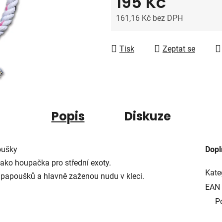
195 Kč
5
hvězdiček.
161,16 Kč bez DPH
Měrná cena:
Tisk
Zeptat se
Popis
Diskuze
oušky
Dopl
jako houpačka pro střední exoty.
Kate
i papoušků a hlavně zaženou nudu v kleci.
EAN
P