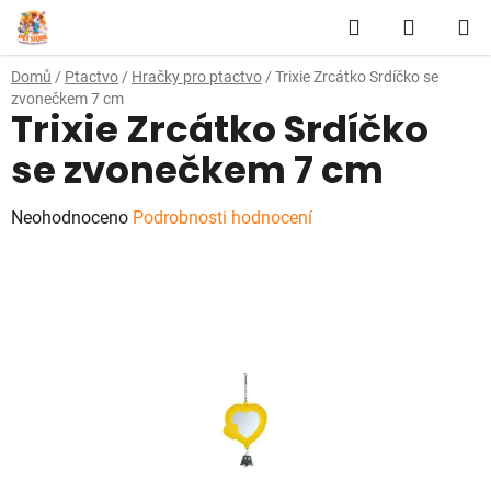
Přejít
Hledat
NÁKUP
na
obsah
KOŠÍK
Domů
/
Ptactvo
/
Hračky pro ptactvo
/
Trixie Zrcátko Srdíčko se
zvonečkem 7 cm
Trixie Zrcátko Srdíčko
se zvonečkem 7 cm
Průměrné
Neohodnoceno
Podrobnosti hodnocení
hodnocení
produktu
je
0,0
z
5
hvězdiček.