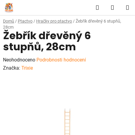
Přejít
Hledat
NÁKUP
na
obsah
KOŠÍK
Domů
/
Ptactvo
/
Hračky pro ptactvo
/
Žebřík dřevěný 6 stupňů,
28cm
Žebřík dřevěný 6
stupňů, 28cm
Průměrné
Neohodnoceno
Podrobnosti hodnocení
hodnocení
Značka:
Trixie
produktu
je
0,0
z
5
hvězdiček.