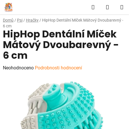
Přejít
Hledat
NÁKUP
na
obsah
KOŠÍK
Domů
/
Psi
/
Hračky
/
HipHop Dentální Míček Mátový Dvoubarevný -
6 cm
HipHop Dentální Míček
Mátový Dvoubarevný -
6 cm
Průměrné
Neohodnoceno
Podrobnosti hodnocení
hodnocení
produktu
je
0,0
z
5
hvězdiček.