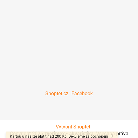
Shoptet.cz
Facebook
Vytvořil Shoptet
Copyright 2026
zverimex - akvaristika
. Všechna práva
Kartou u nás lze platit nad 200 Kč. Děkujeme za pochopení