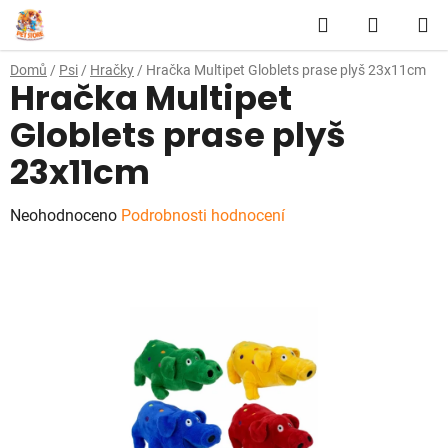
Přejít
Hledat
NÁKUP
na
obsah
KOŠÍK
Domů
/
Psi
/
Hračky
/
Hračka Multipet Globlets prase plyš 23x11cm
Hračka Multipet
Globlets prase plyš
23x11cm
Průměrné
Neohodnoceno
Podrobnosti hodnocení
hodnocení
produktu
je
0,0
z
5
hvězdiček.