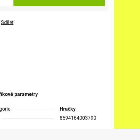
Sdílet
ňkové parametry
gorie
Hračky
8594164003790