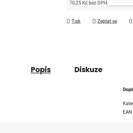
5
70,25 Kč bez DPH
hvězdiček.
Měrná cena:
Tisk
Zeptat se
Popis
Diskuze
Dopl
Kate
EAN