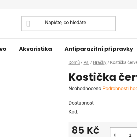
vo
Akvaristika
Antiparazitní přípravky
Domů
/
Psi
/
Hračky
/
Kostička červ
Kostička čer
Průměrné
Neohodnoceno
Podrobnosti ho
hodnocení
Dostupnost
produktu
Kód:
je
0,0
85 Kč
z