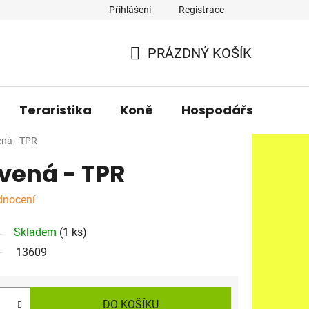
Přihlášení
Registrace
PRÁZDNÝ KOŠÍK
NÁKUPNÍ
KOŠÍK
Teraristika
Koně
Hospodářská zvířa
ená - TPR
vená - TPR
dnocení
Skladem
(1 ks)
13609
DO KOŠÍKU