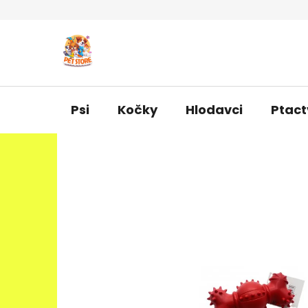
Přejít
na
obsah
Psi
Kočky
Hlodavci
Ptact