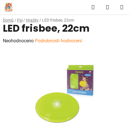
Přejít
Hledat
NÁKUP
na
obsah
KOŠÍK
Domů
/
Psi
/
Hračky
/
LED frisbee, 22cm
LED frisbee, 22cm
Průměrné
Neohodnoceno
Podrobnosti hodnocení
hodnocení
produktu
je
0,0
z
5
hvězdiček.