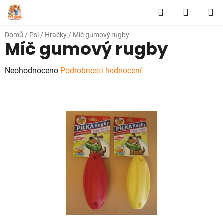
Přejít
Hledat
NÁKUP
na
obsah
KOŠÍK
Domů
/
Psi
/
Hračky
/
Míč gumový rugby
Míč gumový rugby
Průměrné
Neohodnoceno
Podrobnosti hodnocení
hodnocení
produktu
je
0,0
z
5
hvězdiček.