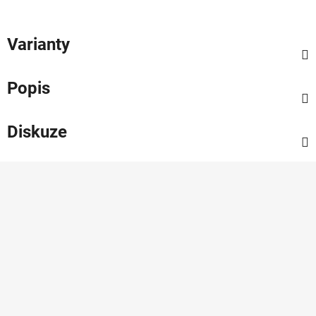
Varianty
Popis
Diskuze
Z
á
p
a
t
í