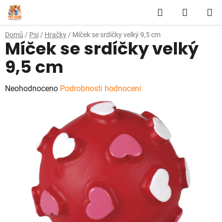
Přejít
Hledat
NÁKUP
na
obsah
KOŠÍK
Domů
/
Psi
/
Hračky
/
Míček se srdíčky velký 9,5 cm
Míček se srdíčky velký
9,5 cm
Průměrné
Neohodnoceno
Podrobnosti hodnocení
hodnocení
produktu
je
0,0
z
5
hvězdiček.