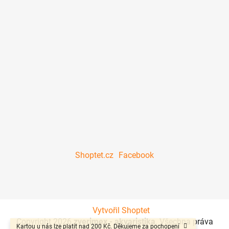
Shoptet.cz
Facebook
Vytvořil Shoptet
Copyright 2026
zverimex - akvaristika
. Všechna práva
Kartou u nás lze platit nad 200 Kč. Děkujeme za pochopení