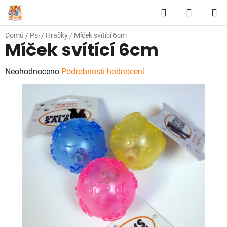
Přejít
Hledat
NÁKUP
na
obsah
KOŠÍK
Domů
/
Psi
/
Hračky
/
Míček svítící 6cm
Míček svítící 6cm
Průměrné
Neohodnoceno
Podrobnosti hodnocení
hodnocení
produktu
je
0,0
z
5
hvězdiček.