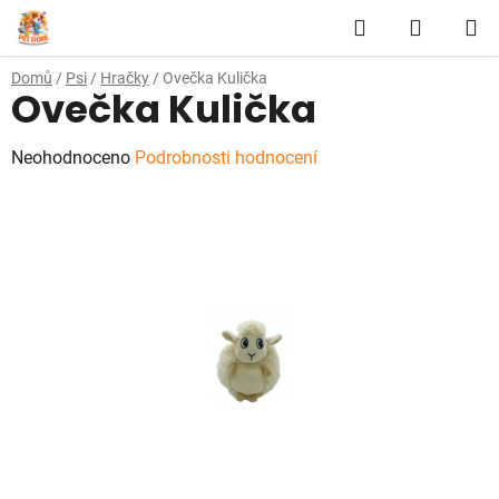
Přejít
Hledat
NÁKUP
na
obsah
KOŠÍK
Domů
/
Psi
/
Hračky
/
Ovečka Kulička
Ovečka Kulička
Průměrné
Neohodnoceno
Podrobnosti hodnocení
hodnocení
produktu
je
0,0
z
5
hvězdiček.