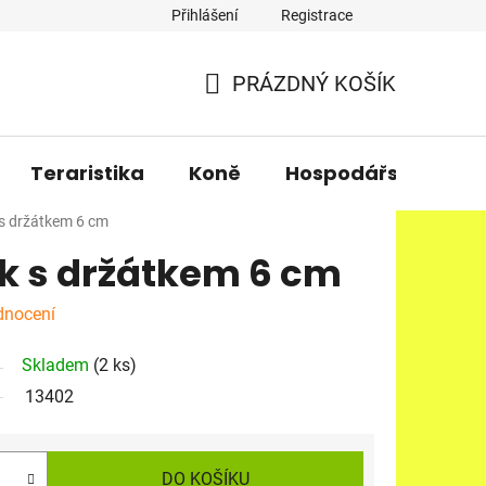
Přihlášení
Registrace
PRÁZDNÝ KOŠÍK
NÁKUPNÍ
KOŠÍK
Teraristika
Koně
Hospodářská zvířa
 s držátkem 6 cm
k s držátkem 6 cm
dnocení
Skladem
(2 ks)
13402
DO KOŠÍKU