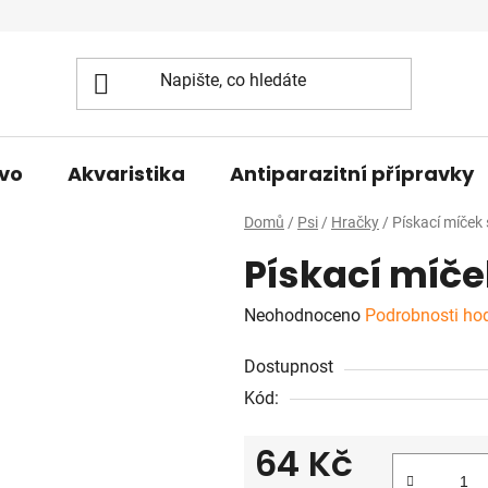
vo
Akvaristika
Antiparazitní přípravky
Domů
/
Psi
/
Hračky
/
Pískací míček
Pískací míče
Průměrné
Neohodnoceno
Podrobnosti ho
hodnocení
Dostupnost
produktu
Kód:
je
0,0
64 Kč
z