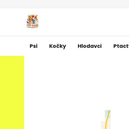
Přejít
na
obsah
Psi
Kočky
Hlodavci
Ptact