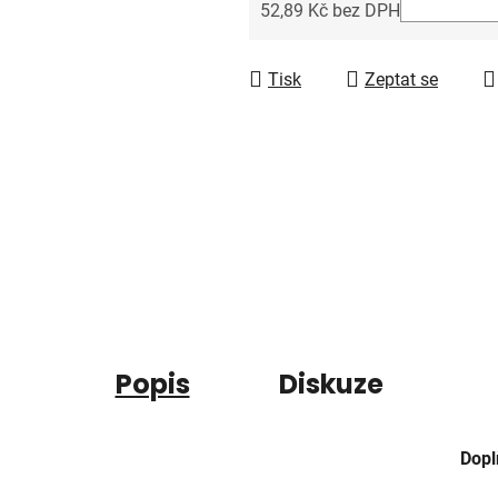
5
52,89 Kč bez DPH
hvězdiček.
Měrná cena:
Tisk
Zeptat se
Popis
Diskuze
Dopl