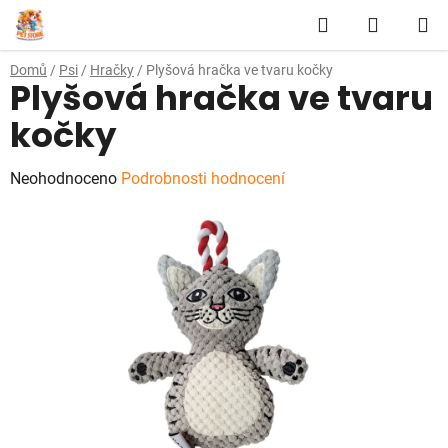
Přejít
Hledat
NÁKUP
na
obsah
KOŠÍK
Domů
/
Psi
/
Hračky
/
Plyšová hračka ve tvaru kočky
Plyšová hračka ve tvaru
kočky
Průměrné
Neohodnoceno
Podrobnosti hodnocení
hodnocení
produktu
je
0,0
z
5
hvězdiček.