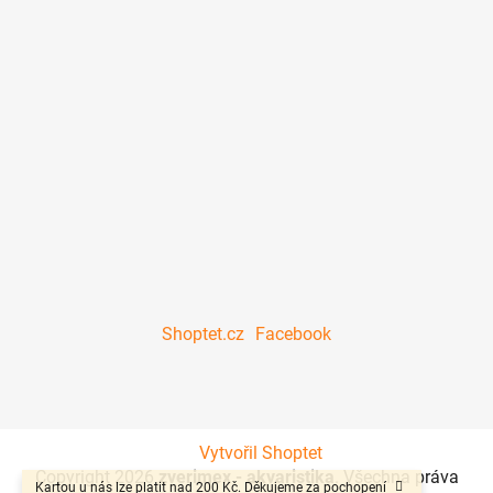
Shoptet.cz
Facebook
Vytvořil Shoptet
Copyright 2026
zverimex - akvaristika
. Všechna práva
Kartou u nás lze platit nad 200 Kč. Děkujeme za pochopení