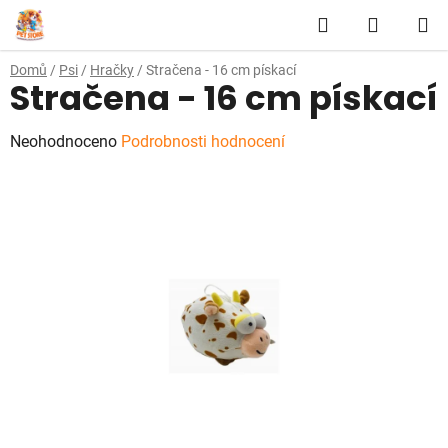
Přejít
Hledat
NÁKUP
na
obsah
KOŠÍK
Domů
/
Psi
/
Hračky
/
Stračena - 16 cm pískací
Stračena - 16 cm pískací
Průměrné
Neohodnoceno
Podrobnosti hodnocení
hodnocení
produktu
je
0,0
z
5
hvězdiček.