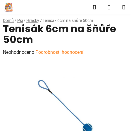
Přejít
Hledat
NÁKUP
na
obsah
KOŠÍK
Domů
/
Psi
/
Hračky
/
Tenisák 6cm na šňůře 50cm
Tenisák 6cm na šňůře
50cm
Průměrné
Neohodnoceno
Podrobnosti hodnocení
hodnocení
produktu
je
0,0
z
5
hvězdiček.