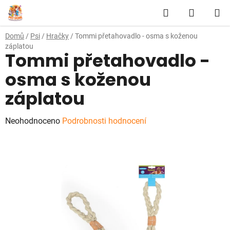
Přejít
Hledat
NÁKUP
na
obsah
KOŠÍK
Domů
/
Psi
/
Hračky
/
Tommi přetahovadlo - osma s koženou
záplatou
Tommi přetahovadlo -
osma s koženou
záplatou
Průměrné
Neohodnoceno
Podrobnosti hodnocení
hodnocení
produktu
je
0,0
z
5
hvězdiček.