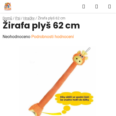
Přejít
Hledat
NÁKUP
na
obsah
KOŠÍK
Domů
/
Psi
/
Hračky
/
Žirafa plyš 62 cm
Žirafa plyš 62 cm
Průměrné
Neohodnoceno
Podrobnosti hodnocení
hodnocení
produktu
je
0,0
z
5
hvězdiček.