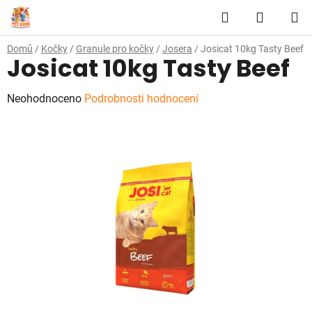
Přejít
Hledat
NÁKUP
na
obsah
KOŠÍK
Domů
/
Kočky
/
Granule pro kočky
/
Josera
/
Josicat 10kg Tasty Beef
Josicat 10kg Tasty Beef
Průměrné
Neohodnoceno
Podrobnosti hodnocení
hodnocení
produktu
je
0,0
z
5
hvězdiček.