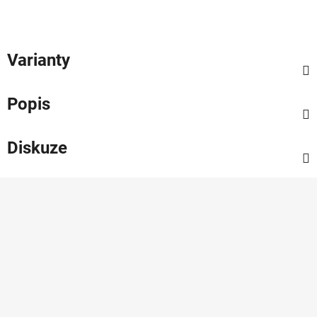
Varianty
Popis
Diskuze
Z
á
p
a
t
í