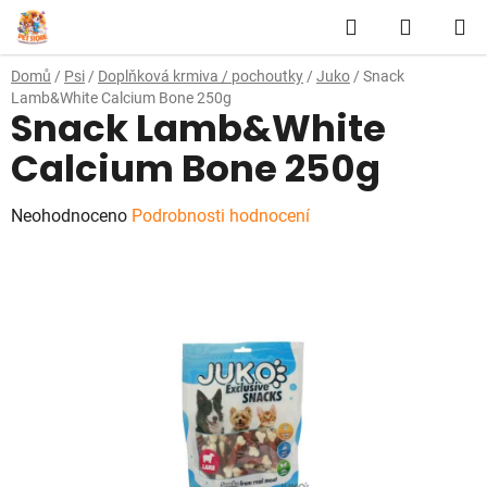
Přejít
Hledat
NÁKUP
na
obsah
KOŠÍK
Domů
/
Psi
/
Doplňková krmiva / pochoutky
/
Juko
/
Snack
Lamb&White Calcium Bone 250g
Snack Lamb&White
Calcium Bone 250g
Průměrné
Neohodnoceno
Podrobnosti hodnocení
hodnocení
produktu
je
0,0
z
5
hvězdiček.