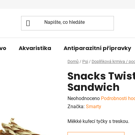
vo
Akvaristika
Antiparazitní přípravky
Domů
/
Psi
/
Doplňková krmiva / po
Snacks Twis
Sandwich
Průměrné
Neohodnoceno
Podrobnosti ho
hodnocení
Značka:
Smarty
produktu
Měkké kuřecí tyčky s treskou.
je
0,0