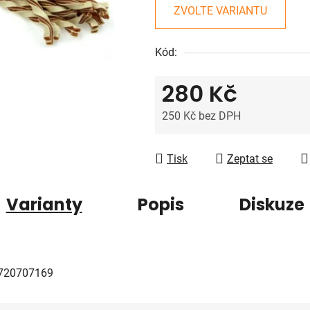
z
ZVOLTE VARIANTU
5
hvězdiček.
Kód:
280 Kč
250 Kč bez DPH
Měrná cena:
Tisk
Zeptat se
Varianty
Popis
Diskuze
720707169