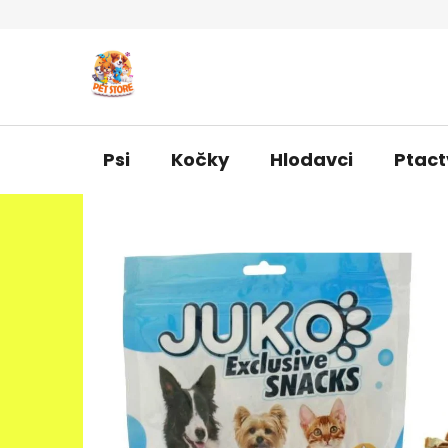
Přejít
na
obsah
Psi
Kočky
Hlodavci
Ptact