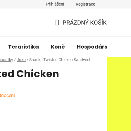
Přihlášení
Registrace
PRÁZDNÝ KOŠÍK
NÁKUPNÍ
KOŠÍK
Teraristika
Koně
Hospodářská zvířa
choutky
/
Juko
/
Snacks Twisted Chicken Sandwich
ted Chicken
dnocení