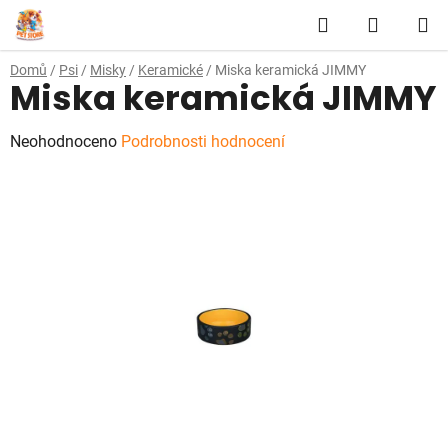
Přejít
Hledat
NÁKUP
na
obsah
KOŠÍK
Domů
/
Psi
/
Misky
/
Keramické
/
Miska keramická JIMMY
Miska keramická JIMMY
Průměrné
Neohodnoceno
Podrobnosti hodnocení
hodnocení
produktu
je
0,0
z
5
hvězdiček.