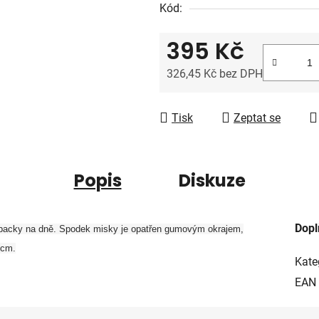
Kód:
je
0,0
395 Kč
z
5
326,45 Kč bez DPH
hvězdiček.
Měrná cena:
Tisk
Zeptat se
Popis
Diskuze
Dopl
packy na dně. Spodek misky je opatřen gumovým okrajem,
2cm.
Kate
EAN