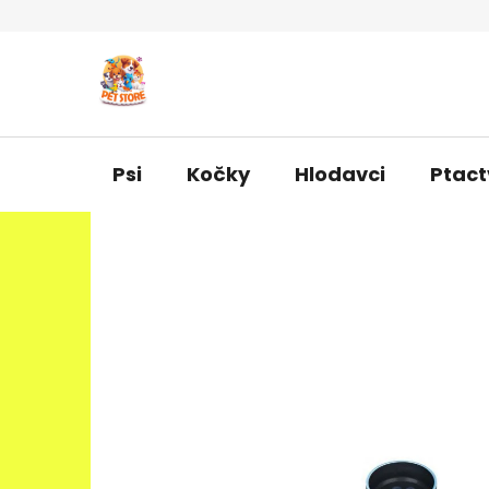
Přejít
na
obsah
Psi
Kočky
Hlodavci
Ptact