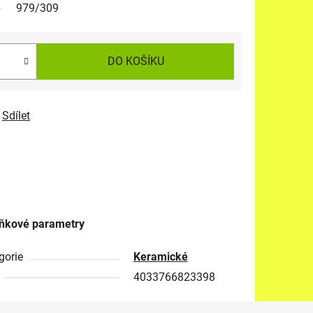
979/309
DO KOŠÍKU
Sdílet
ňkové parametry
gorie
Keramické
4033766823398