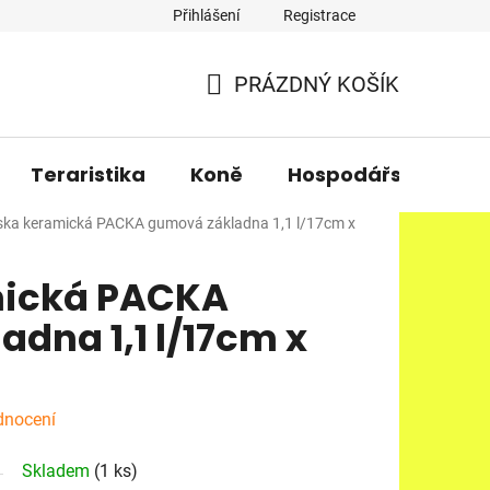
Přihlášení
Registrace
PRÁZDNÝ KOŠÍK
NÁKUPNÍ
KOŠÍK
Teraristika
Koně
Hospodářská zvířa
ska keramická PACKA gumová základna 1,1 l/17cm x
mická PACKA
dna 1,1 l/17cm x
dnocení
Skladem
(1 ks)