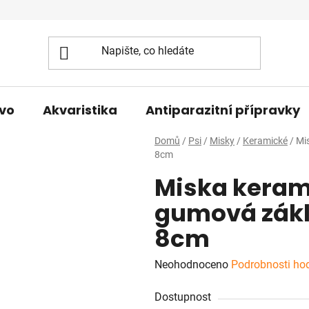
vo
Akvaristika
Antiparazitní přípravky
Domů
/
Psi
/
Misky
/
Keramické
/
Mi
8cm
Miska kera
gumová zákla
8cm
Průměrné
Neohodnoceno
Podrobnosti ho
hodnocení
Dostupnost
produktu