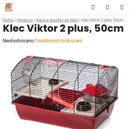
Přejít
Hledat
NÁKUP
na
obsah
KOŠÍK
Domů
/
Hlodavci
/
Klece a doplňky do klecí
/
Klec Viktor 2 plus, 50cm
Klec Viktor 2 plus, 50cm
Průměrné
Neohodnoceno
Podrobnosti hodnocení
hodnocení
produktu
je
0,0
z
5
hvězdiček.