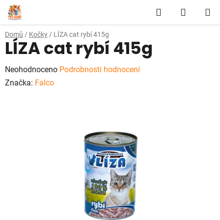
Přejít
Hledat
NÁKUP
na
obsah
KOŠÍK
Domů
/
Kočky
/
LÍZA cat rybí 415g
LÍZA cat rybí 415g
Průměrné
Neohodnoceno
Podrobnosti hodnocení
hodnocení
Značka:
Falco
produktu
je
0,0
z
5
hvězdiček.