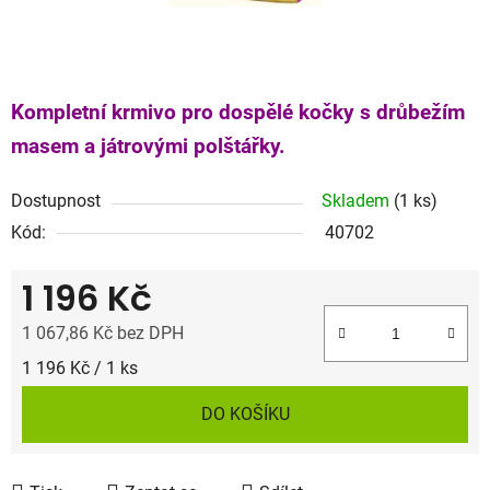
Kompletní krmivo pro dospělé kočky s drůbežím
masem a játrovými polštářky.
Dostupnost
Skladem
(1 ks)
Kód:
40702
1 196 Kč
1 067,86 Kč bez DPH
Měrná cena:
1 196 Kč / 1 ks
DO KOŠÍKU