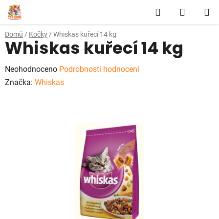
Přejít
Hledat
NÁKUP
na
obsah
KOŠÍK
Domů
/
Kočky
/
Whiskas kuřecí 14 kg
Whiskas kuřecí 14 kg
Průměrné
Neohodnoceno
Podrobnosti hodnocení
hodnocení
Značka:
Whiskas
produktu
je
0,0
z
5
hvězdiček.