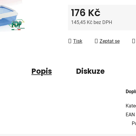
z
176 Kč
5
hvězdiček.
145,45 Kč bez DPH
Měrná cena:
Tisk
Zeptat se
Popis
Diskuze
Dopl
Kate
EAN
P