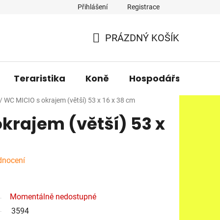
Přihlášení
Registrace
PRÁZDNÝ KOŠÍK
NÁKUPNÍ
KOŠÍK
Teraristika
Koně
Hospodářská zvířa
/
WC MICIO s okrajem (větší) 53 x 16 x 38 cm
krajem (větší) 53 x
dnocení
Momentálně nedostupné
3594