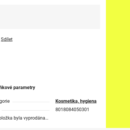
Sdílet
ňkové parametry
gorie
Kosmetika, hygiena
8018084050301
oložka byla vyprodána…