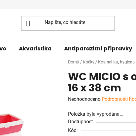
vo
Akvaristika
Antiparazitní přípravky
Domů
/
Kočky
/
Kosmetika, hygiena
WC MICIO s o
16 x 38 cm
Průměrné
Neohodnoceno
Podrobnosti ho
hodnocení
Položka byla vyprodána…
produktu
Dostupnost
je
Kód:
0,0