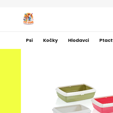
Přejít
na
obsah
Psi
Kočky
Hlodavci
Ptact