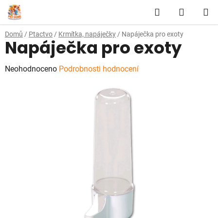
Přejít
Hledat
NÁKUP
na
obsah
KOŠÍK
Domů
/
Ptactvo
/
Krmítka, napáječky
/
Napáječka pro exoty
Napáječka pro exoty
Průměrné
Neohodnoceno
Podrobnosti hodnocení
hodnocení
produktu
je
0,0
z
5
hvězdiček.