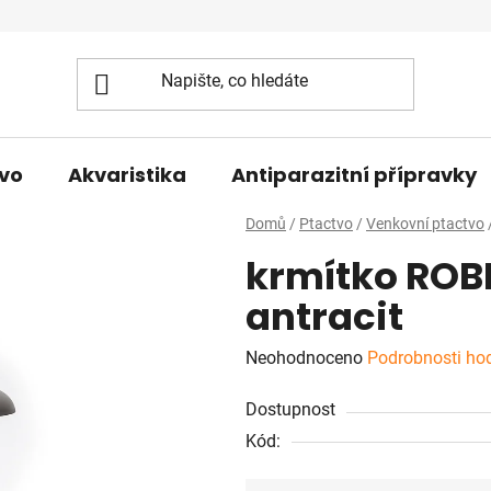
vo
Akvaristika
Antiparazitní přípravky
Domů
/
Ptactvo
/
Venkovní ptactvo
krmítko ROB
antracit
Průměrné
Neohodnoceno
Podrobnosti ho
hodnocení
Dostupnost
produktu
Kód:
je
0,0