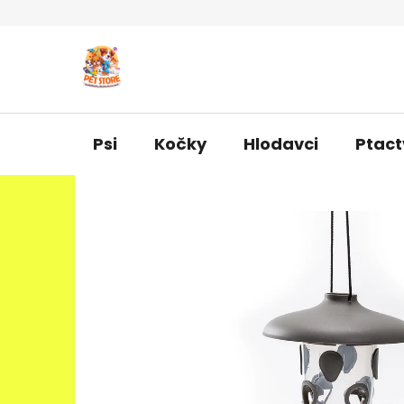
Přejít
na
obsah
Psi
Kočky
Hlodavci
Ptact