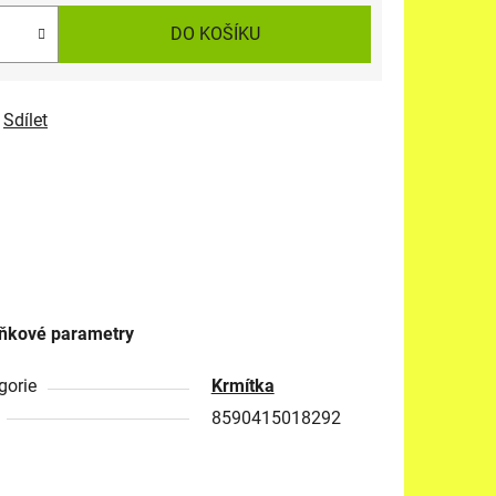
DO KOŠÍKU
Sdílet
ňkové parametry
gorie
Krmítka
8590415018292