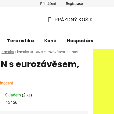
Přihlášení
Registrace
PRÁZDNÝ KOŠÍK
NÁKUPNÍ
KOŠÍK
Teraristika
Koně
Hospodářská zvířa
/
Krmítka
/
krmítko ROBIN s eurozávěsem, antracit
IN s eurozávěsem,
dnocení
Skladem
(2 ks)
13456