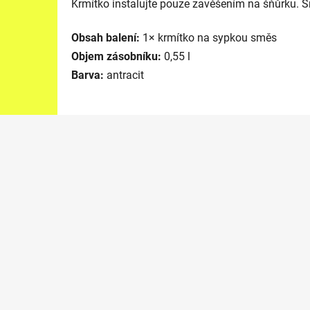
Krmítko instalujte pouze zavěšením na šňůrku. Šň
Obsah balení:
1× krmítko na sypkou směs
Objem zásobníku:
0,55 l
Barva:
antracit
Z
á
p
a
t
í