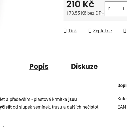
210 Kč
z
5
173,55 Kč bez DPH
hvězdiček.
Měrná cena:
Tisk
Zeptat se
Popis
Diskuze
Dopl
Kate
 let a především - plastová krmítka
jsou
čistit
od slupek semínek, trusu a dalších nečistot,
EAN