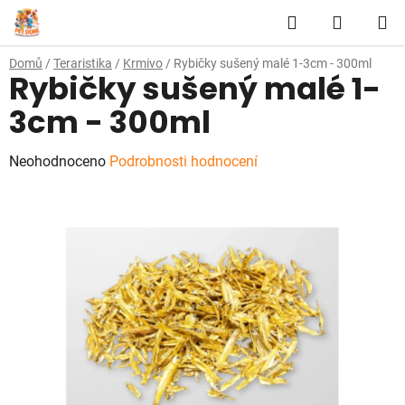
Přejít
Hledat
NÁKUP
na
obsah
KOŠÍK
Domů
/
Teraristika
/
Krmivo
/
Rybičky sušený malé 1-3cm - 300ml
Rybičky sušený malé 1-
3cm - 300ml
Průměrné
Neohodnoceno
Podrobnosti hodnocení
hodnocení
produktu
je
0,0
z
5
hvězdiček.