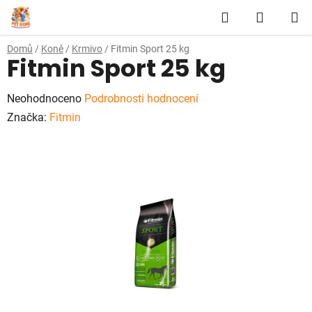
Přejít
Hledat
NÁKUP
na
obsah
KOŠÍK
Domů
/
Koně
/
Krmivo
/
Fitmin Sport 25 kg
Fitmin Sport 25 kg
Průměrné
Neohodnoceno
Podrobnosti hodnocení
hodnocení
Značka:
Fitmin
produktu
je
0,0
z
5
hvězdiček.