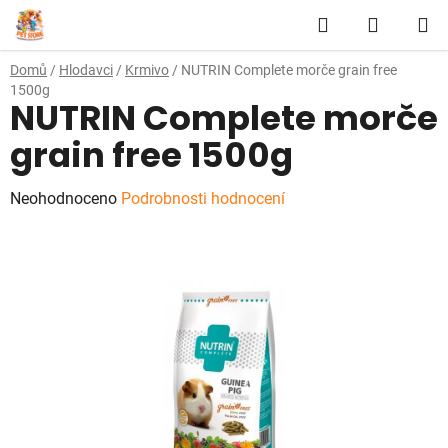
Přejít
Hledat
NÁKUP
na
obsah
KOŠÍK
Domů
/
Hlodavci
/
Krmivo
/
NUTRIN Complete morče grain free
1500g
NUTRIN Complete morče
grain free 1500g
Průměrné
Neohodnoceno
Podrobnosti hodnocení
hodnocení
produktu
je
0,0
z
5
hvězdiček.