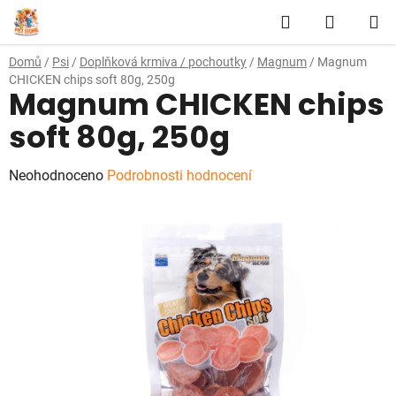
Přejít
Hledat
NÁKUP
na
obsah
KOŠÍK
Domů
/
Psi
/
Doplňková krmiva / pochoutky
/
Magnum
/
Magnum
CHICKEN chips soft 80g, 250g
Magnum CHICKEN chips
soft 80g, 250g
Průměrné
Neohodnoceno
Podrobnosti hodnocení
hodnocení
produktu
je
0,0
z
5
hvězdiček.