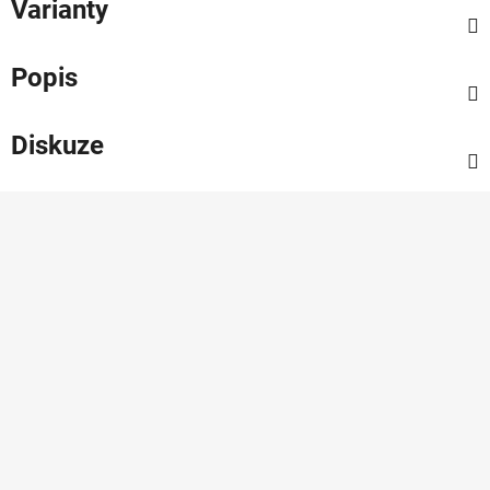
Varianty
Popis
Diskuze
Z
á
p
a
t
í