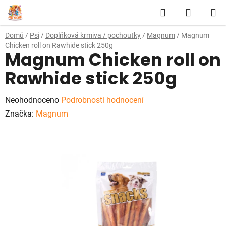
Přejít
Hledat
NÁKUP
na
obsah
KOŠÍK
Domů
/
Psi
/
Doplňková krmiva / pochoutky
/
Magnum
/
Magnum
Chicken roll on Rawhide stick 250g
Magnum Chicken roll on
Rawhide stick 250g
Průměrné
Neohodnoceno
Podrobnosti hodnocení
hodnocení
Značka:
Magnum
produktu
je
0,0
z
5
hvězdiček.