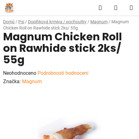
Přejít
Hledat
NÁKUP
na
obsah
KOŠÍK
Domů
/
Psi
/
Doplňková krmiva / pochoutky
/
Magnum
/
Magnum
Chicken Roll on Rawhide stick 2ks/ 55g
Magnum Chicken Roll
on Rawhide stick 2ks/
55g
Průměrné
Neohodnoceno
Podrobnosti hodnocení
hodnocení
Značka:
Magnum
produktu
je
0,0
z
5
hvězdiček.