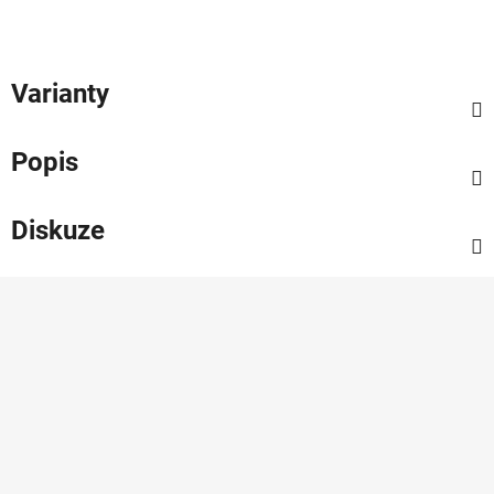
Varianty
Popis
Diskuze
Z
á
p
a
t
í