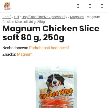
Přejít
Hledat
NÁKUP
na
obsah
KOŠÍK
Domů
/
Psi
/
Doplňková krmiva / pochoutky
/
Magnum
/
Magnum
Chicken Slice soft 80 g, 250g
Magnum Chicken Slice
soft 80 g, 250g
Průměrné
Neohodnoceno
Podrobnosti hodnocení
hodnocení
Značka:
Magnum
produktu
je
0,0
z
5
hvězdiček.