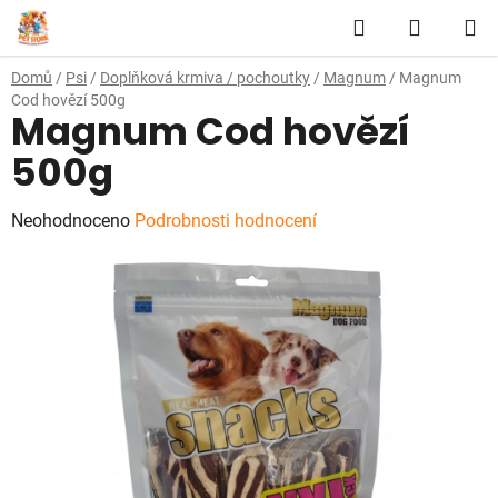
Přejít
Hledat
NÁKUP
na
obsah
KOŠÍK
Domů
/
Psi
/
Doplňková krmiva / pochoutky
/
Magnum
/
Magnum
Cod hovězí 500g
Magnum Cod hovězí
500g
Průměrné
Neohodnoceno
Podrobnosti hodnocení
hodnocení
produktu
je
0,0
z
5
hvězdiček.