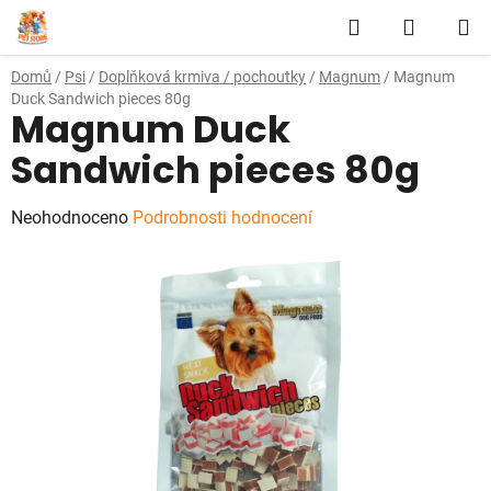
Přejít
Hledat
NÁKUP
na
obsah
KOŠÍK
Domů
/
Psi
/
Doplňková krmiva / pochoutky
/
Magnum
/
Magnum
Duck Sandwich pieces 80g
Magnum Duck
Sandwich pieces 80g
Průměrné
Neohodnoceno
Podrobnosti hodnocení
hodnocení
produktu
je
0,0
z
5
hvězdiček.